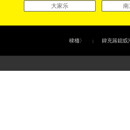
大家乐
南
棣栭〉
鍏充簬鎴戜
|