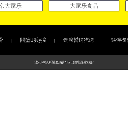
京大家乐
大家乐食品
滑
闆堕浜у搧
鎷涘晢鍔犵洘
鏂伴椈
|
|
|
澶у涔愪紤闂查鍝?nbsp;鐗堟潈鎵€鏈?