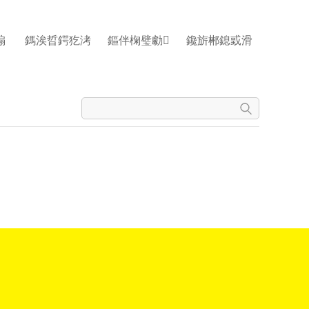
搧
鎷涘晢鍔犵洘
鏂伴椈璧勮
鑱旂郴鎴戜滑