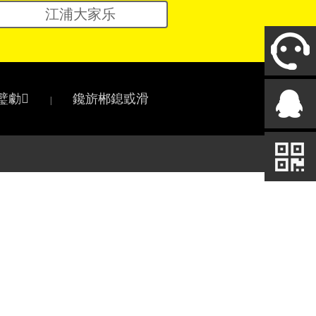
江浦大家乐
璧勮
鑱旂郴鎴戜滑
|