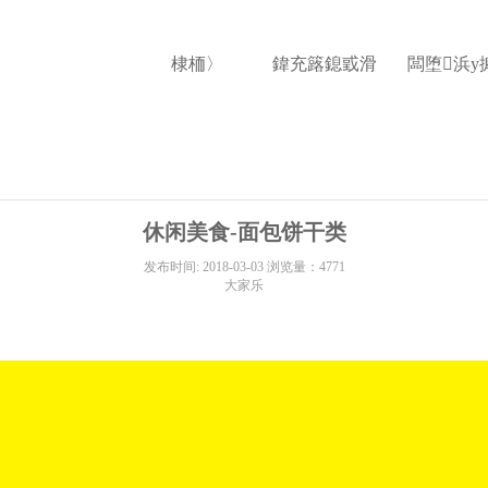
棣栭〉
鍏充簬鎴戜滑
闆堕浜у
休闲美食-面包饼干类
发布时间: 2018-03-03 浏览量：4771
大家乐